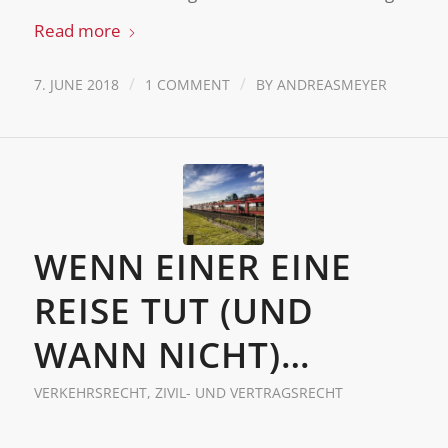
Read more
/
/
7. JUNE 2018
1 COMMENT
BY
ANDREASMEYER
WENN EINER EINE
REISE TUT (UND
WANN NICHT)…
VERKEHRSRECHT
,
ZIVIL- UND VERTRAGSRECHT