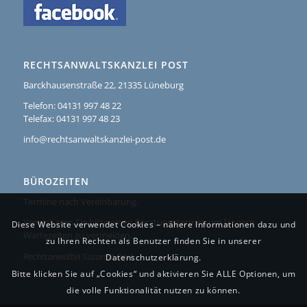
RECHTSANWALTSKANZLEI POST
Barckhausenstraße 22, 21335 Lüneburg
Telefon: 04131 997 48 22
Telefax: 04131 997 48 23
info@rechtsanwaltskanzlei-post.de
BÜROZEITEN
Termine nach Vereinbarung.
Vereinbaren Sie bitte einen Beratungstermin, um längere
Diese Website verwendet Cookies – nähere Informationen dazu und
Wartezeiten zu vermeiden.
zu Ihren Rechten als Benutzer finden Sie in unserer
Rechtsanwältin Susanne Post
Datenschutzerklärung.
Bitte klicken Sie auf „Cookies“ und aktivieren Sie ALLE Optionen, um
die volle Funktionalität nutzen zu können.