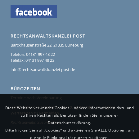
RECHTSANWALTSKANZLEI POST
Barckhausenstraße 22, 21335 Lüneburg
Telefon: 04131 997 48 22
Telefax: 04131 997 48 23
info@rechtsanwaltskanzlei-post.de
BÜROZEITEN
Termine nach Vereinbarung.
Vereinbaren Sie bitte einen Beratungstermin, um längere
Diese Website verwendet Cookies – nähere Informationen dazu und
Wartezeiten zu vermeiden.
zu Ihren Rechten als Benutzer finden Sie in unserer
Rechtsanwältin Susanne Post
Datenschutzerklärung.
Bitte klicken Sie auf „Cookies“ und aktivieren Sie ALLE Optionen, um
die volle Funktionalität nutzen zu können.